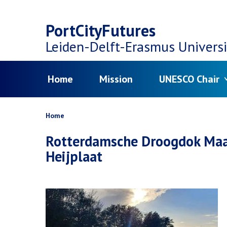
Top
Skip
navigation
PortCityFutures
to
Leiden-Delft-Erasmus
Universi
main
Menu
Home
Mission
UNESCO Chair
content
Breadcrumb
Home
Rotterdamsche Droogdok Maa
Heijplaat