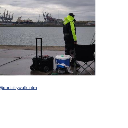
@portcitywalk_rdm