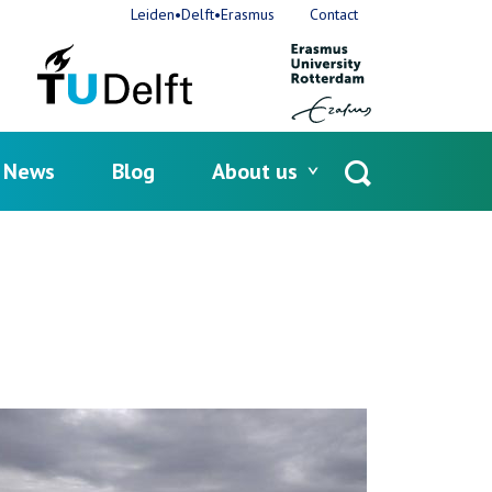
Leiden•Delft•Erasmus
Contact
News
Blog
About us
Open
search