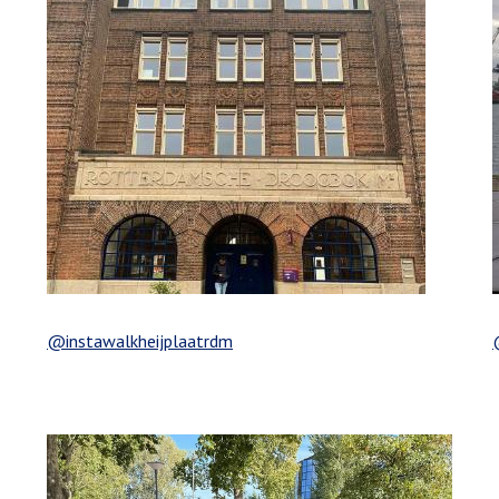
@instawalkheijplaatrdm