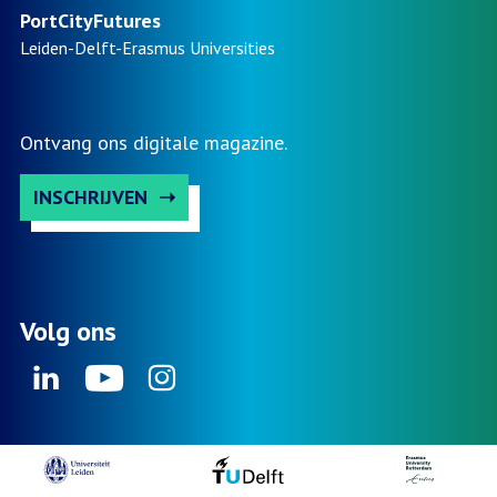
PortCityFutures
Leiden-Delft-Erasmus
Universities
Ontvang ons digitale magazine.
INSCHRIJVEN
Volg ons
Linkedin
Youtube
Instagram