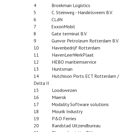
4 Broekman Logistics
5 C. Steinweg - Handelsveem B.V.
6 CLdN
7 ExxonMobil
8 Gate terminal B.V.
9 Gunvor Petroleum Rotterdam B.V.
10 Havenbedrijf Rotterdam
11 HavenLeerWerkPlaat
12 HEBO maritiemservice
13 Huntsman
14 Hutchison Ports ECT Rotterdam /
Delta II
15 Loodswezen
16 Maersk
17 Modality Software solutions
18 Mourik Industry
19 P&O Ferries
20 Randstad Uitzendbureau