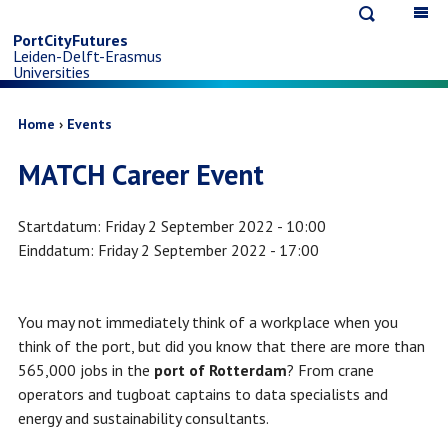
Open
Op
Skip
search
ma
PortCityFutures
Leiden-Delft-Erasmus
na
to
Universities
main
Breadcrumb
Home
Events
MATCH Career Event
content
Startdatum
Friday 2 September 2022 - 10:00
Einddatum
Friday 2 September 2022 - 17:00
You may not immediately think of a workplace when you
think of the port, but did you know that there are more than
565,000 jobs in the
port of Rotterdam
? From crane
operators and tugboat captains to data specialists and
energy and sustainability consultants.